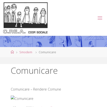
Salta
al
contenuto
C
.
R
E
.
A
.
Home
Smodem
Comunicare
C
O
Comunicare
O
P
E
R
Comunicare – Rendere Comune
A
T
I