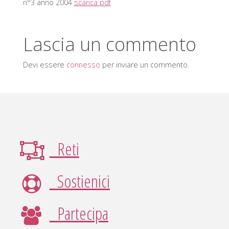
n°3 anno 2004
scarica pdf
V
A
Lascia un commento
S
O
Devi essere
connesso
per inviare un commento.
C
I
A
L
E
V
I
A
Reti
R
E
Sostienici
G
G
I
O
Partecipa