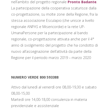
nell’ambito del progetto regionale
Pronto Badante
.
V
A
La partecipazione della cooperativa scaturisce dalla
co-progettazione, su molte zone della Regione, fra la
S
O
stessa associazione Esculapio (che unisce a livello
regionale ANPAS e Misericordie) e la rete UP-
C
I
A
UmanaPersone per la partecipazione al bando
regionale, co-progettazione attivata anche per il 4°
anno di svolgimento del progetto che ha condotto di
L
E
nuovo all’assegnazione dell’attività da parte della
Regione per il periodo marzo 2019 – marzo 2020
V
I
A
R
E
NUMERO VERDE 800 593388
G
G
Attivo dal lunedì al venerdì ore 08,00-19,30 e sabato
08,00-15,00
I
O
Martedì ore 14,00-18,00 consulenza in materia
previdenziale e assistenziale