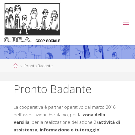
Salta
al
contenuto
C
.
R
E
.
A
.
Home
Pronto Badante
C
O
Pronto Badante
O
P
La cooperativa è partner operativo dal marzo 2016
E
R
dell’associazione Esculapio, per la
zona della
Versilia
, per la realizzazione dell’azione 2 (
attività di
A
T
I
assistenza,
informazione e tutoraggio
)