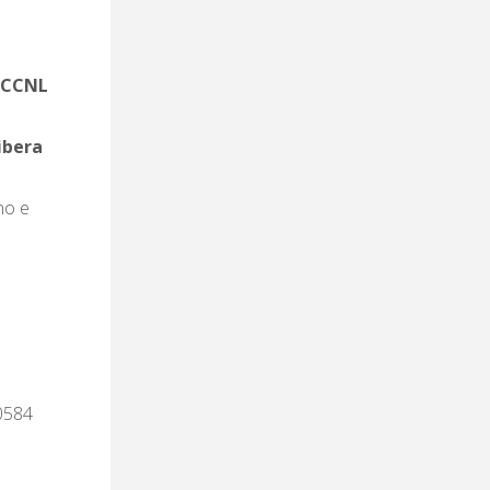
l
CCNL
libera
no e
 0584