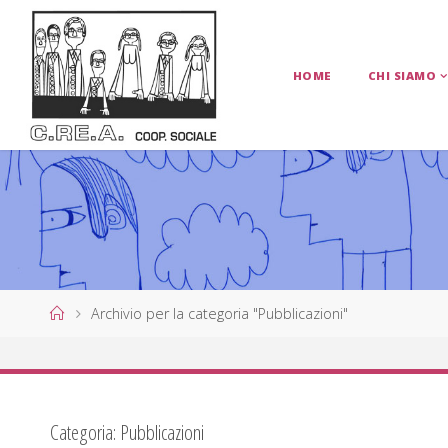
Salta
al
contenuto
HOME
CHI SIAMO
C
.
R
E
.
A
.
C
O
Home
Archivio per la categoria "Pubblicazioni"
O
P
E
R
Categoria:
Pubblicazioni