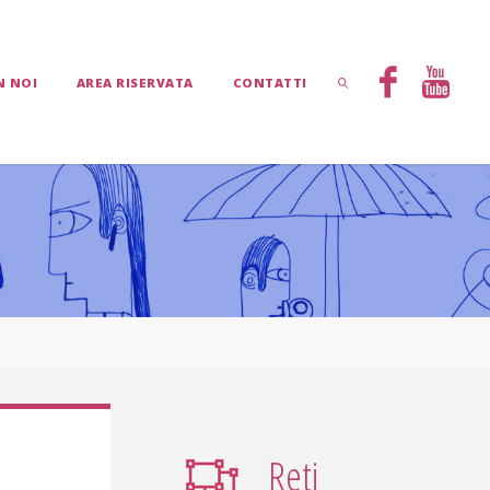
N NOI
AREA RISERVATA
CONTATTI
CERCA
Reti