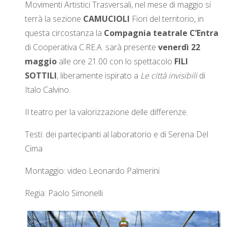
Movimenti Artistici Trasversali, nel mese di maggio si
terrà la sezione
CAMUCIOLI
Fiori del territorio, in
G
I
questa circostanza la
Compagnia teatrale C’Entra
di Cooperativa C.RE.A. sarà presente
venerdì 22
O
maggio
alle ore 21.00 con lo spettacolo
FILI
SOTTILI
, liberamente ispirato a
Le città invisibili
di
Italo Calvino.
Il teatro per la valorizzazione delle differenze.
Testi: dei partecipanti al laboratorio e di Serena Del
Cima
Montaggio: video Leonardo Palmerini
Regia: Paolo Simonelli