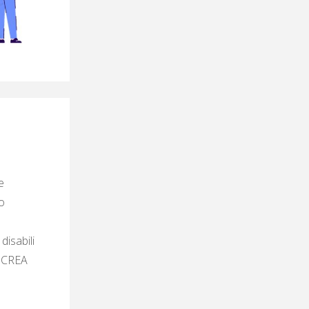
e
o
disabili
y CREA