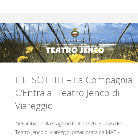
A
T
I
V
A
S
O
C
I
A
L
E
FILI SOTTILI – La Compagnia
C’Entra al Teatro Jenco di
V
I
Viareggio
A
R
Nell’ambito della stagione teatrale 2025-2026 del
E
G
Teatro Jenco di Viareggio, organizzata da MAT –