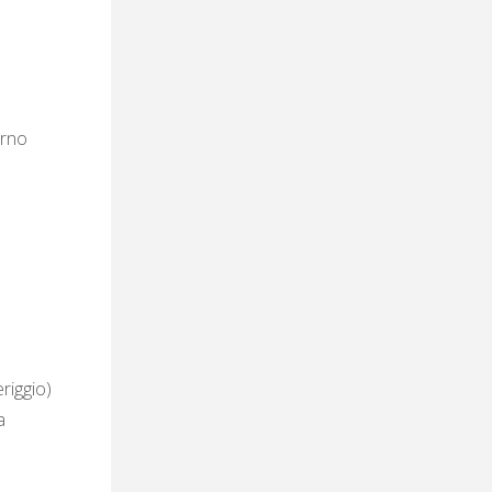
erno
eriggio)
a