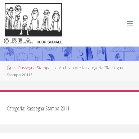
Salta
al
contenuto
C
.
R
E
.
A
.
Home
Rassegna Stampa
Archivio per la categoria "Rassegna
Stampa 2011"
C
O
O
P
Categoria:
Rassegna Stampa 2011
E
R
A
T
I