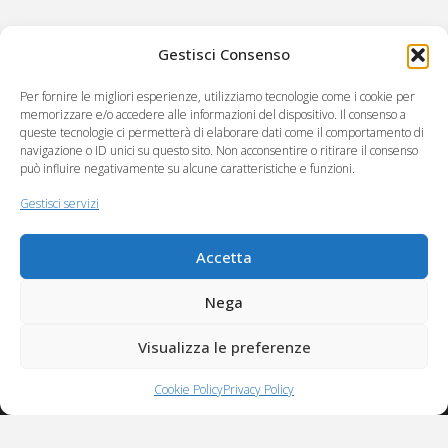
Gestisci Consenso
Per fornire le migliori esperienze, utilizziamo tecnologie come i cookie per
memorizzare e/o accedere alle informazioni del dispositivo. Il consenso a
queste tecnologie ci permetterà di elaborare dati come il comportamento di
navigazione o ID unici su questo sito. Non acconsentire o ritirare il consenso
può influire negativamente su alcune caratteristiche e funzioni.
C.RE.A società cooperativa sociale
Via Virgilio 222
Gestisci servizi
55049 Viareggio (LU)
Accetta
Partita Iva 00985350461
CCIAA n. REA LU 111954
Nega
Albo Società Cooperative n. A100178 del 23/12/2004 sez. mutualità
Visualizza le preferenze
prevalente.
Cookie Policy
Privacy Policy
Powered by
Eclectic Design