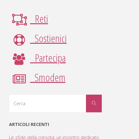
degli
Reti
articoli
Sostienici
Partecipa
Smodem
Cerca
Cerca
per:
ARTICOLI RECENTI
Le sfide della crescita: un incontro dedicato