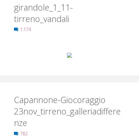
girandole_1_11-
tirreno_vandali
1.174
Capannone-Giocoraggio
23nov_tirreno_galleriadiffere
nze
782