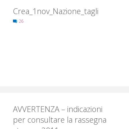
V
A
Crea_1nov_Nazione_tagli
26
S
O
C
I
A
L
E
V
I
A
R
E
G
G
AVVERTENZA – indicazioni
I
O
per consultare la rassegna