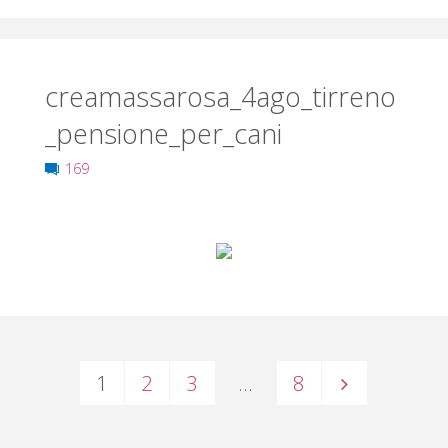
creamassarosa_4ago_tirreno
_pensione_per_cani
169
1
2
3
…
8
Paginazione