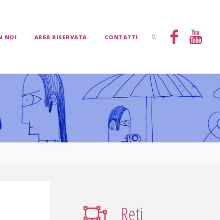
N NOI
AREA RISERVATA
CONTATTI
CERCA
Reti