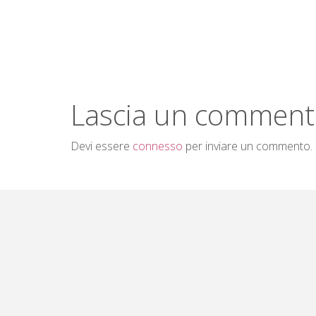
G
I
O
Lascia un commen
Devi essere
connesso
per inviare un commento.