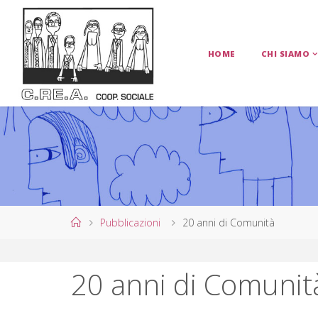
Salta
al
contenuto
HOME
CHI SIAMO
C
.
R
E
.
A
.
C
O
Home
Pubblicazioni
20 anni di Comunità
O
P
20 anni di Comunit
E
R