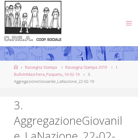
Salta
al
contenuto
C
.
R
E
.
A
.
Home
Rassegna Stampa
Rassegna Stampa 2019
1.
BulloInMaschera_Paspartu_16-02-19
3.
C
O
AggregazioneGiovanile_LaNazione_22-02-19
O
P
3.
E
R
AggregazioneGiovanil
A
T
I
e_LaNazione_22-02-