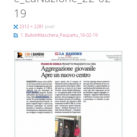
V
A
19
S
O
Tutta
2312 × 2281
pixel
larghezza
1. BulloInMaschera_Paspartu_16-02-19
C
I
A
L
E
V
I
A
R
E
G
G
I
O