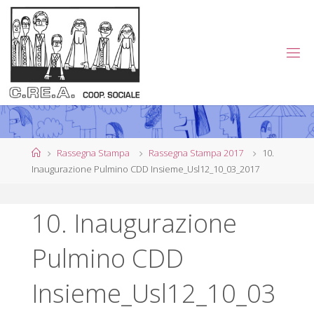
Salta
al
contenuto
C
.
R
E
.
A
.
Home
Rassegna Stampa
Rassegna Stampa 2017
10.
Inaugurazione Pulmino CDD Insieme_Usl12_10_03_2017
C
O
10. Inaugurazione
O
P
Pulmino CDD
E
R
Insieme_Usl12_10_03
A
T
I