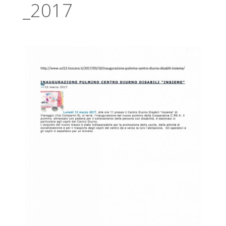
_2017
V
A
S
O
C
I
A
L
E
V
I
A
R
E
G
G
I
O