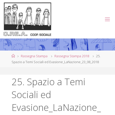
Salta
al
contenuto
C
.
R
E
.
A
.
Home
Rassegna Stampa
Rassegna Stampa 2018
25.
Spazio a Temi Sociali ed Evasione_LaNazione_23_08_2018
C
O
25. Spazio a Temi
O
P
Sociali ed
E
R
Evasione_LaNazione_
A
T
I