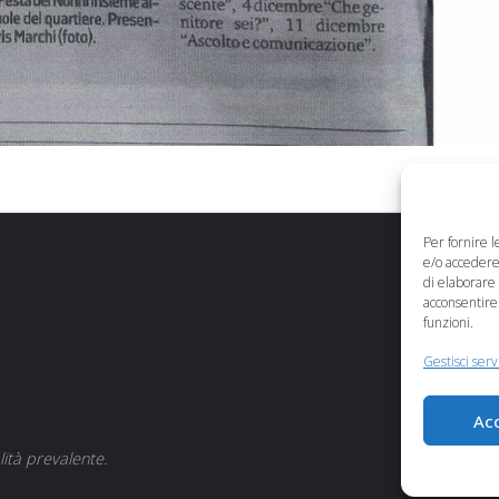
Per fornire 
e/o accedere 
di elaborare
acconsentire 
funzioni.
Gestisci serv
Ac
ità prevalente.