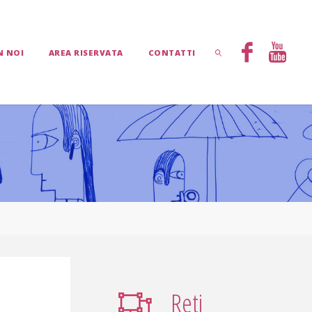
N NOI
AREA RISERVATA
CONTATTI
CERCA
Reti