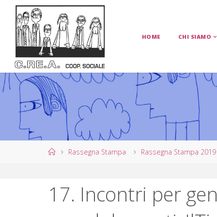
Salta
al
contenuto
HOME
CHI SIAMO
C
.
R
E
.
A
.
C
O
Home
Rassegna Stampa
Rassegna Stampa 2019
O
P
17. Incontri per geni
E
R