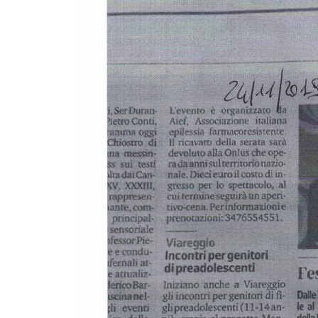
G
I
O