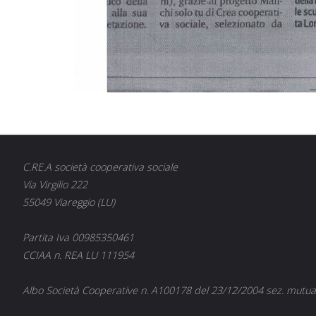
C.RE.A società cooperativa sociale
Via Virgilio 222
55049 Viareggio (LU)
Partita Iva 00985350461
CCIAA n. REA LU 111954
Albo Società Cooperative n. A100178 del 23/12/2004 sez. mutual