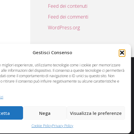
Feed dei contenuti
Feed dei commenti
WordPress.org
Gestisci Consenso
le migliori esperienze, utilizziamo tecnologie come i cookie per memorizzare
alle informazioni del dispositivo. Il consenso a queste tecnologie ci permetterà
 dati come il comportamento di navigazione o ID unici su questo sito. Non
Powered by
Eclectic Design
o ritirare il consenso può influire negativamente su alcune caratteristiche e
izi
cetta
Nega
Visualizza le preferenze
Cookie Policy
Privacy Policy