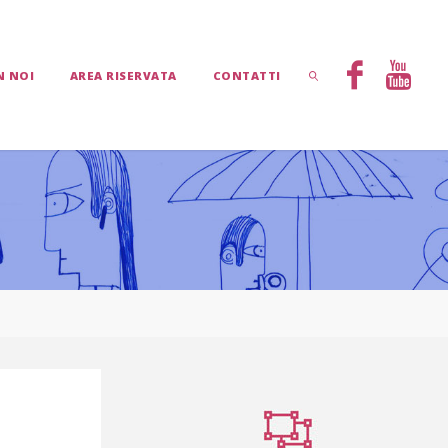
N NOI
AREA RISERVATA
CONTATTI
CERCA