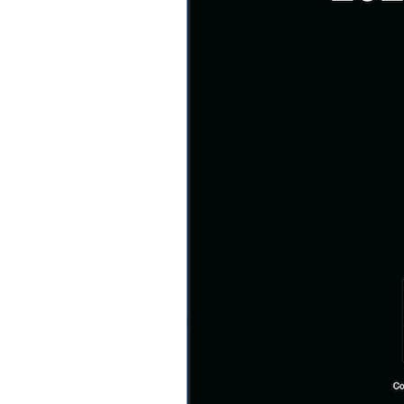
G
I
O