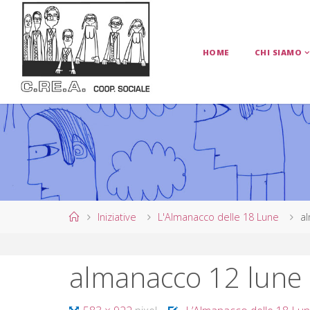
Salta
al
contenuto
HOME
CHI SIAMO
C
.
R
E
.
A
.
C
O
Home
Iniziative
L'Almanacco delle 18 Lune
a
O
P
almanacco 12 lune
E
R