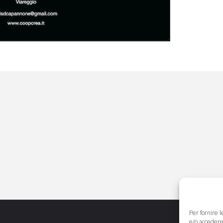
Per fornire 
e/o accedere 