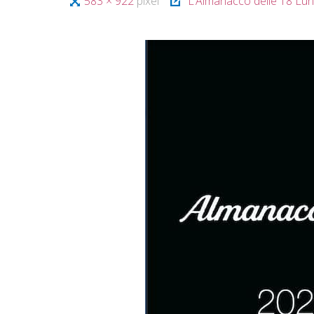
Tutta
583 × 922
pixel
L’Almanacco delle 18 Lu
A
T
I
larghezza
V
A
S
O
C
I
A
L
E
V
I
A
R
E
G