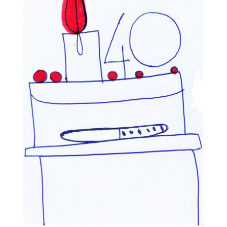
V
A
S
O
C
I
A
L
E
V
I
A
R
E
G
G
I
O