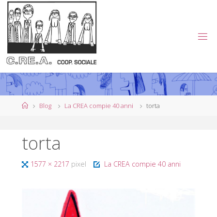
Salta
al
contenuto
C
.
R
E
.
A
.
Home
Blog
La CREA compie 40 anni
torta
C
O
torta
O
P
Tutta
1577 × 2217
pixel
La CREA compie 40 anni
E
R
larghezza
A
T
I