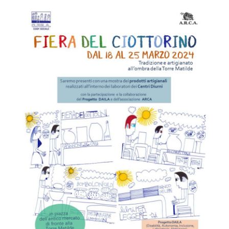
V
A
S
O
C
I
A
L
E
V
I
A
R
E
G
G
I
O