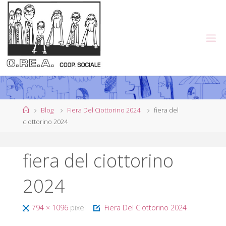
Salta
al
contenuto
C
.
R
E
.
A
.
Home
Blog
Fiera Del Ciottorino 2024
fiera del
ciottorino 2024
C
O
fiera del ciottorino
O
P
2024
E
R
Tutta
794 × 1096
pixel
Fiera Del Ciottorino 2024
A
T
I
larghezza