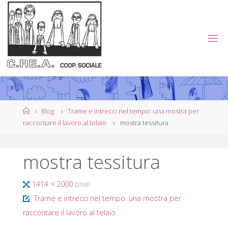
Salta
al
contenuto
C
.
R
E
.
A
.
Home
Blog
Trame e intrecci nel tempo: una mostra per
raccontare il lavoro al telaio
mostra tessitura
C
O
mostra tessitura
O
P
Tutta
1414 × 2000
pixel
E
R
larghezza
Trame e intrecci nel tempo: una mostra per
A
T
I
raccontare il lavoro al telaio