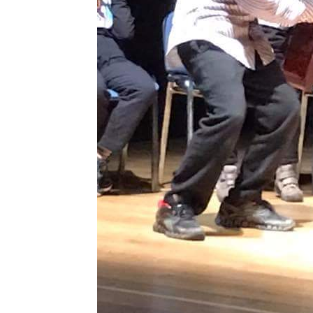
G
I
O