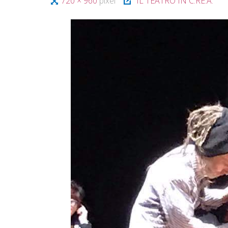
Tutta
720 × 960
pixel
IL TEATRO IN C.RE.A.
A
T
I
larghezza
V
A
S
O
C
I
A
L
E
V
I
A
R
E
G