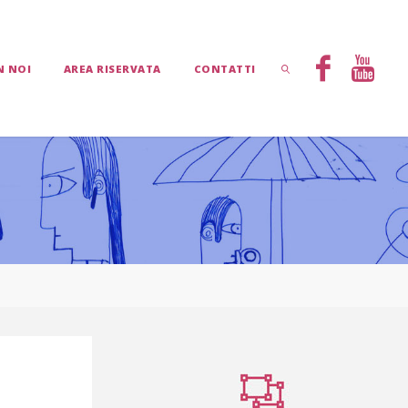
N NOI
AREA RISERVATA
CONTATTI
CERCA