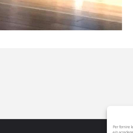
Per fornire 
e/o accedere 