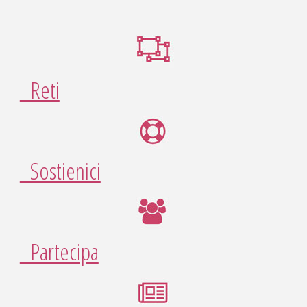
V
A
S
O
Reti
C
I
A
L
E
Sostienici
V
I
A
R
E
G
G
Partecipa
I
O