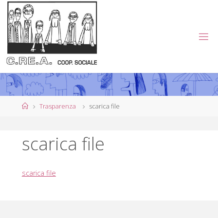
Salta
al
contenuto
C
.
R
E
.
A
.
Home
Trasparenza
scarica file
C
O
scarica file
O
P
scarica file
E
R
A
T
I