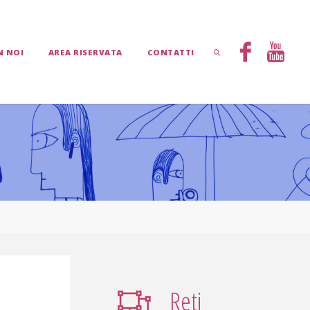
N NOI
AREA RISERVATA
CONTATTI
CERCA
Reti