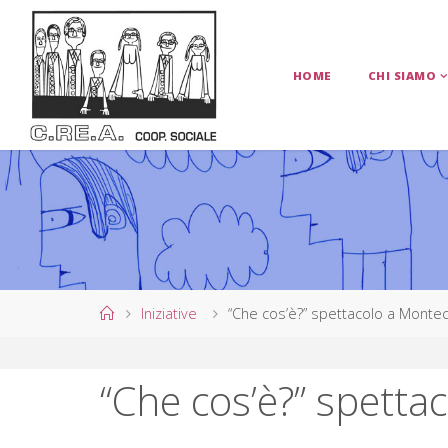
Salta
al
contenuto
HOME
CHI SIAMO
C
.
R
E
.
A
.
C
O
Home
Iniziative
“Che cos’è?” spettacolo a Montec
O
P
“Che cos’è?” spetta
E
R