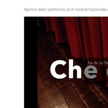
A
T
I
Riprese dello spettacolo al IX Festival Nazionale 
V
A
S
O
C
I
A
L
E
Fai clic su "
V
I
A
R
E
G