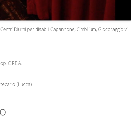
 Centri Diurni per disabili Capannone, Cimbilium, Giocoraggio vi
p. C.RE.A.
ntecarlo (Lucca)
to