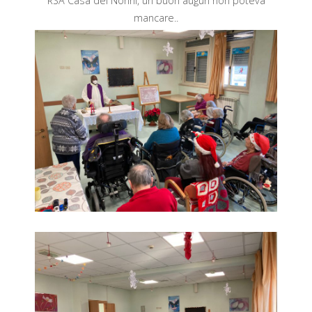
RSA Casa dei Nonni, un buon auguri non poteva
V
A
mancare..
S
O
C
I
A
L
E
V
I
A
R
E
G
G
I
O