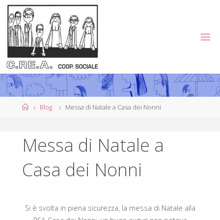
Salta
al
contenuto
C
.
R
E
.
A
.
Home
Blog
Messa di Natale a Casa dei Nonni
C
O
Messa di Natale a
O
P
Casa dei Nonni
E
R
A
T
I
Si è svolta in piena sicurezza, la messa di Natale alla