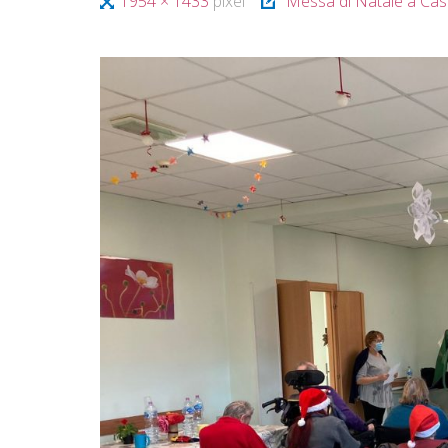
Tutta
1954 × 1433
pixel
Messa di Natale a Cas
A
T
I
larghezza
V
A
S
O
C
I
A
L
E
V
I
A
R
E
G