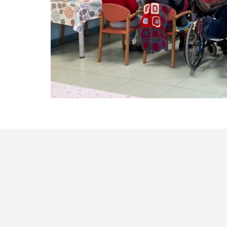
G
I
O