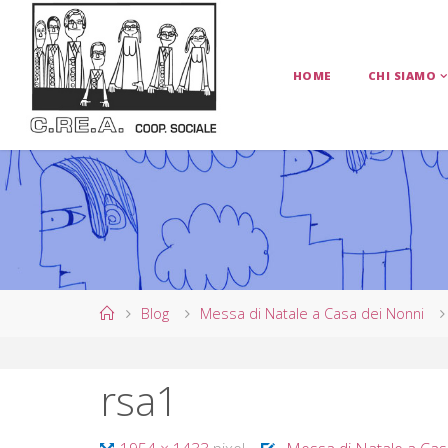
Salta
al
contenuto
HOME
CHI SIAMO
C
.
R
E
.
A
.
C
O
Home
Blog
Messa di Natale a Casa dei Nonni
O
P
rsa1
E
R