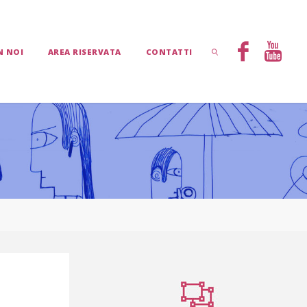
N NOI
AREA RISERVATA
CONTATTI
CERCA