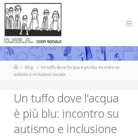
Salta
al
contenuto
C
.
R
E
.
A
.
Home
Blog
Un tuffo dove l’acqua è più blu: incontro su
autismo e inclusione sociale
C
O
Un tuffo dove l’acqua
O
P
è più blu: incontro su
E
R
autismo e inclusione
A
T
I