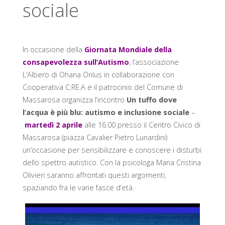
sociale
V
A
S
O
In occasione della
Giornata Mondiale della
consapevolezza sull’Autismo
, l’associazione
C
I
A
L’Albero di Ohana Onlus in collaborazione con
Cooperativa C.RE.A e il patrocinio del Comune di
L
E
Massarosa organizza l’incontro
Un tuffo dove
l’acqua è più blu: autismo e inclusione
sociale
–
V
I
A
martedì 2 aprile
alle 16.00 presso il Centro Civico di
Massarosa (piazza Cavalier Pietro Lunardini)
R
E
un’occasione per sensibilizzare e conoscere i disturbi
dello spettro autistico. Con la psicologa Maria Cristina
G
G
Olivieri saranno affrontati questi argomenti,
spaziando fra le varie fasce d’età.
I
O