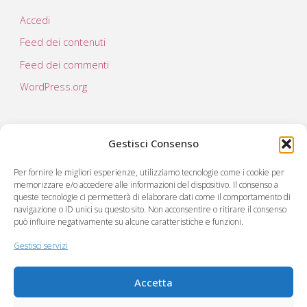
Accedi
Feed dei contenuti
Feed dei commenti
WordPress.org
Gestisci Consenso
Per fornire le migliori esperienze, utilizziamo tecnologie come i cookie per
memorizzare e/o accedere alle informazioni del dispositivo. Il consenso a
queste tecnologie ci permetterà di elaborare dati come il comportamento di
navigazione o ID unici su questo sito. Non acconsentire o ritirare il consenso
può influire negativamente su alcune caratteristiche e funzioni.
C.RE.A società cooperativa sociale
Via Virgilio 222
Gestisci servizi
55049 Viareggio (LU)
Accetta
Partita Iva 00985350461