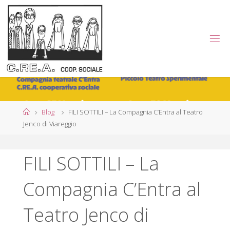
Salta
al
contenuto
C
.
R
E
.
A
.
Home
Blog
FILI SOTTILI – La Compagnia C’Entra al Teatro
Jenco di Viareggio
C
O
FILI SOTTILI – La
O
P
Compagnia C’Entra al
E
R
Teatro Jenco di
A
T
I