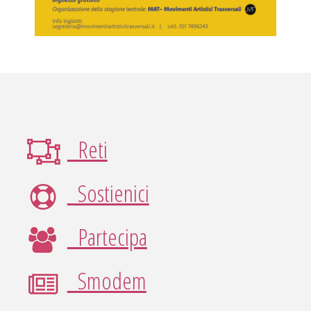
Reti
Sostienici
Partecipa
Smodem