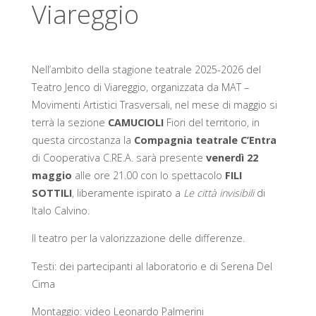
Viareggio
V
A
S
O
Nell’ambito della stagione teatrale 2025-2026 del
Teatro Jenco di Viareggio, organizzata da MAT –
C
I
A
Movimenti Artistici Trasversali, nel mese di maggio si
terrà la sezione
CAMUCIOLI
Fiori del territorio, in
L
E
questa circostanza la
Compagnia teatrale C’Entra
di Cooperativa C.RE.A. sarà presente
venerdì 22
V
I
A
maggio
alle ore 21.00 con lo spettacolo
FILI
SOTTILI
, liberamente ispirato a
Le città invisibili
di
R
E
Italo Calvino.
Il teatro per la valorizzazione delle differenze.
G
G
Testi: dei partecipanti al laboratorio e di Serena Del
I
O
Cima
Montaggio: video Leonardo Palmerini