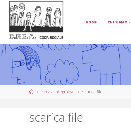
Salta
al
contenuto
HOME
CHI SIAMO
C
.
R
E
.
A
.
C
O
Home
Servizi Integrativi
scarica file
O
P
scarica file
E
R