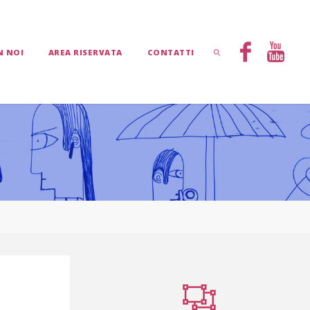
N NOI
AREA RISERVATA
CONTATTI
CERCA