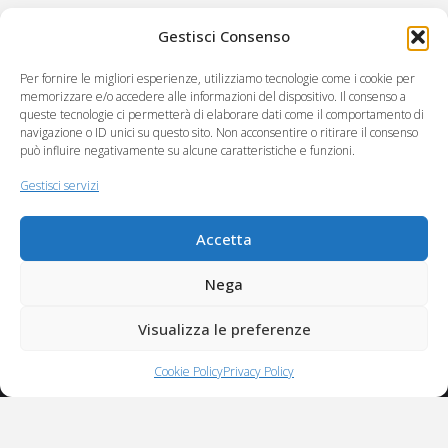
Gestisci Consenso
Per fornire le migliori esperienze, utilizziamo tecnologie come i cookie per
memorizzare e/o accedere alle informazioni del dispositivo. Il consenso a
queste tecnologie ci permetterà di elaborare dati come il comportamento di
navigazione o ID unici su questo sito. Non acconsentire o ritirare il consenso
può influire negativamente su alcune caratteristiche e funzioni.
C.RE.A società cooperativa sociale
Via Virgilio 222
Gestisci servizi
55049 Viareggio (LU)
Accetta
Partita Iva 00985350461
CCIAA n. REA LU 111954
Nega
Albo Società Cooperative n. A100178 del 23/12/2004 sez. mutualità
Visualizza le preferenze
prevalente.
Cookie Policy
Privacy Policy
Powered by
Eclectic Design