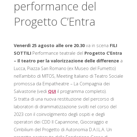
performance del
V
A
Progetto C’Entra
S
O
C
I
A
Venerdì 25 agosto alle ore 20.30
va in scena
FILI
SOTTILI
Performance teatrale del
Progetto C’Entra
L
E
– Il teatro per la valorizzazione delle differenze
a
Lucca, Piazza San Romano (ex Museo del Fumetto)
V
I
A
nell’ambito di MITOS, Meeting Italiano di Teatro Sociale
promossa da Empatheatre – La Compagnia dei
R
E
Salvastorie (vedi
QUI
il programma completo).
Si tratta di una nuova restituzione del percorso di
G
G
laboratori di drammatizzazione svolti nel corso del
2023 con il coinvolgimento degli ospiti e degli
operatori dei CDD Il Capannone, Giocoraggio e
I
O
Cimbilium del Progetto di Autonomia D.A.I.L.A. Un