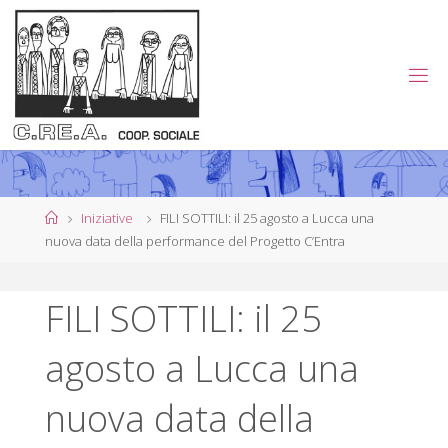
Salta
al
contenuto
C
.
R
E
.
A
.
Home
Iniziative
FILI SOTTILI: il 25 agosto a Lucca una
nuova data della performance del Progetto C’Entra
C
O
FILI SOTTILI: il 25
O
P
agosto a Lucca una
E
R
nuova data della
A
T
I